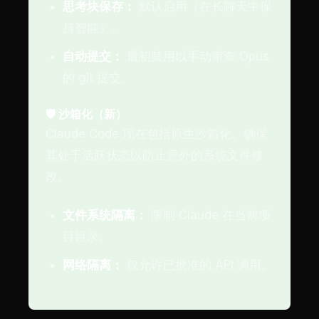
思考块保存：
默认启用（在长聊天中保
持智能）。
自动提交：
最初禁用以手动审查 Opus
的 git 提交。
🛡️ 沙箱化（新）
Claude Code 现在包括原生沙箱化。确保
其处于活跃状态以防止意外的系统文件修
改。
文件系统隔离：
限制 Claude 在当前项
目目录。
网络隔离：
仅允许已批准的 API 调用。