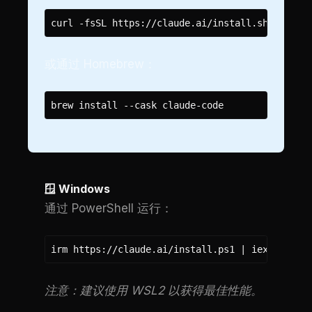
curl -fsSL https://claude.ai/install.sh | bash
或通过 Homebrew：
brew install --cask claude-code
🪟 Windows
通过 PowerShell 运行：
irm https://claude.ai/install.ps1 | iex
注意：建议使用 WSL2 以获得最佳性能。